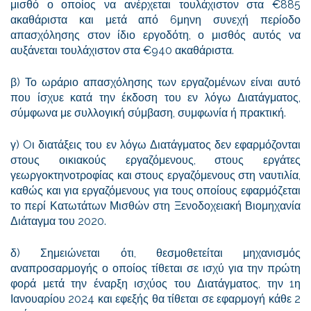
μισθό ο οποίος να ανέρχεται τουλάχιστον στα €885
ακαθάριστα και μετά από 6μηνη συνεχή περίοδο
απασχόλησης στον ίδιο εργοδότη, ο μισθός αυτός να
αυξάνεται τουλάχιστον στα €940 ακαθάριστα.
β) Το ωράριο απασχόλησης των εργαζομένων είναι αυτό
που ίσχυε κατά την έκδοση του εν λόγω Διατάγματος,
σύμφωνα με συλλογική σύμβαση, συμφωνία ή πρακτική.
γ) Oι διατάξεις του εν λόγω Διατάγματος δεν εφαρμόζονται
στους οικιακούς εργαζόμενους, στους εργάτες
γεωργοκτηνοτροφίας και στους εργαζόμενους στη ναυτιλία,
καθώς και για εργαζόμενους για τους οποίους εφαρμόζεται
το περί Κατωτάτων Μισθών στη Ξενοδοχειακή Βιομηχανία
Διάταγμα του 2020.
δ) Σημειώνεται ότι, θεσμοθετείται μηχανισμός
αναπροσαρμογής ο οποίος τίθεται σε ισχύ για την πρώτη
φορά μετά την έναρξη ισχύος του Διατάγματος, την 1η
Ιανουαρίου 2024 και εφεξής θα τίθεται σε εφαρμογή κάθε 2