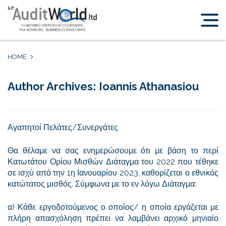
Home
Why
Cyprus
HOME
Services
Meet
Author Archives:
Ioannis Athanasiou
the
Team
About
Αγαπητοί Πελάτες/Συνεργάτες
News
Θα θέλαμε να σας ενημερώσουμε ότι με βάση το περί
Contact
Us
Κατωτάτου Ορίου Μισθών Διάταγμα του 2022 που τέθηκε
σε ισχύ από την 1η Ιανουαρίου 2023, καθορίζεται ο εθνικός
κατώτατος μισθός. Σύμφωνα με το εν λόγω Διάταγμα:
α) Κάθε εργοδοτούμενος ο οποίος/ η οποία εργάζεται με
πλήρη απασχόληση πρέπει να λαμβάνει αρχικό μηνιαίο